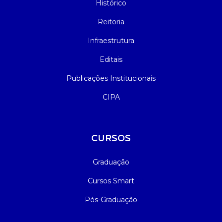
Histórico
Manual do Acadêmico
Reitoria
Infraestrutura
Manual de Formatura
Editais
Manual de Normas Técnicas para
Publicações Institucionais
Trabalhos Acadêmicos
CIPA
Simpósio Acadêmico de Pesquisa,
Inovação e Extensão
CURSOS
Graduação
Cursos Smart
Pós-Graduação