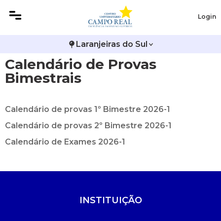
Login
Histórico
Administração
Biomedicina
Atestado de Matrícula
Avalie a Campo Real
Laranjeiras do Sul
Calendário de Provas
Reitoria
Agronomia
Engenharia Civil EAD
2ª Via do Boleto
Bolsas e Incentivos
Bimestrais
Infraestrutura
Medicina Veterinária
Farmácia
Biblioteca
CPA
Calendário de provas 1º Bimestre 2026-1
Editais
Farmácia EAD
Calendário Acadêmico
Comitê de Ética em Pesquisa
Calendário de provas 2º Bimestre 2026-1
Publicações Institucionais
Fisioterapia
Calendário de Provas
Logos Campo Real
Calendário de Exames 2026-1
Fisioterapia EAD
Ensalamento
Portal do RH
Medicina Veterinária EAD
Folha de Anotações de Avaliação APS
Publicações Científicas
INSTITUIÇÃO
Horário de Aulas