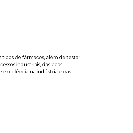
LABORATÓRIO
tipos de fármacos, além de testar
Nesse ambiente, os 
essos industriais, das boas
formulações farmacêu
 excelência na indústria e nas
microrganismos. A re
e garantir a qualid