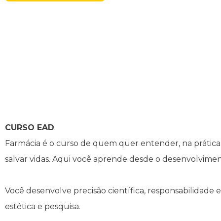
Manual de Formatura
Manual de Normas Técnicas para Trabalhos
Acadêmicos
Simpósio Acadêmico de Pesquisa, Inovação e
Extensão
CURSO EAD
Farmácia é o curso de quem quer entender, na prática
salvar vidas. Aqui você aprende desde o desenvolvimen
Você desenvolve precisão científica, responsabilidade e vi
estética e pesquisa.