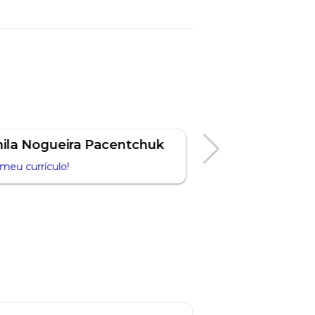
mila Nogueira Pacentchuk
Prof. Carine Mu
meu currículo!
Acesse aqui meu curr