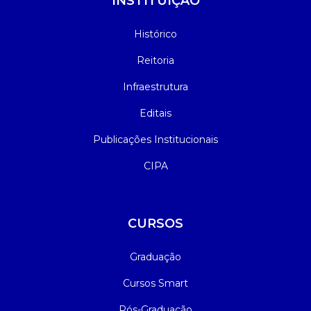
INSTITUIÇÃO
Manual de Formatura
Histórico
Manual de Normas Técnicas para
Reitoria
Trabalhos Acadêmicos
Infraestrutura
Simpósio Acadêmico de Pesquisa,
Editais
Inovação e Extensão
Publicações Institucionais
CIPA
CURSOS
Graduação
Cursos Smart
Pós-Graduação