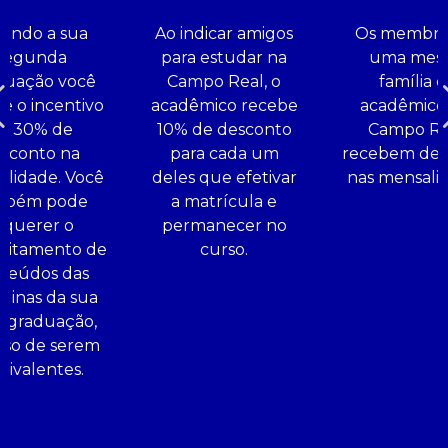
endo a sua
Ao indicar amigos
Os membro
Segunda
para estudar na
uma mes
duação você
Campo Real, o
família 
e o incentivo
acadêmico recebe
acadêmico
e 30% de
10% de desconto
Campo Re
sconto na
para cada um
recebem des
lidade. Você
deles que efetivar
nas mensalid
mbém pode
a matrícula e
equerer o
permanecer no
eitamento de
curso.
teúdos das
plinas da sua
 graduação,
aso de serem
uivalentes.