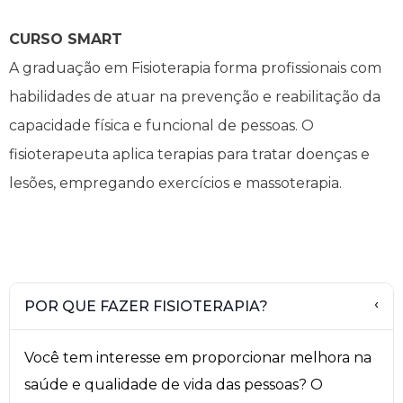
Manual de Formatura
CURSO SMART
A graduação em Fisioterapia forma profissionais com
Manual de Normas Técnicas para
habilidades de atuar na prevenção e reabilitação da
Trabalhos Acadêmicos
capacidade física e funcional de pessoas. O
Simpósio Acadêmico de Pesquisa,
fisioterapeuta aplica terapias para tratar doenças e
Inovação e Extensão
lesões, empregando exercícios e massoterapia.
POR QUE FAZER FISIOTERAPIA?
›
Você tem interesse em proporcionar melhora na
saúde e qualidade de vida das pessoas? O