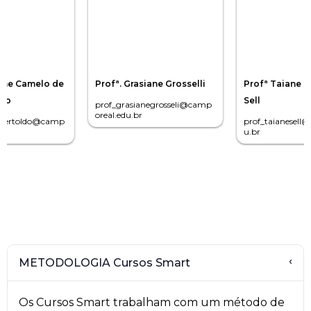
line Camelo de
Profª. Grasiane Grosselli
Profª Taiane d
ldo
Sell
prof_grasianegrosseli@camp
oreal.edu.br
nebertoldo@camp
prof_taianesell
u.br
METODOLOGIA Cursos Smart
›
Os Cursos Smart trabalham com um método de