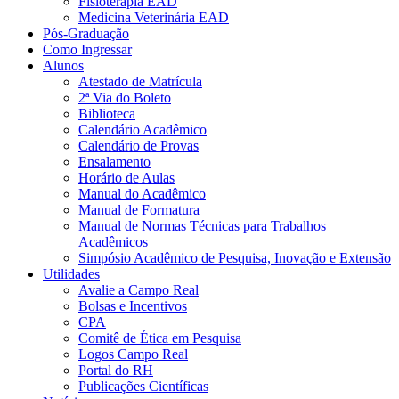
Fisioterapia EAD
Medicina Veterinária EAD
Pós-Graduação
Como Ingressar
Alunos
Atestado de Matrícula
2ª Via do Boleto
Biblioteca
Calendário Acadêmico
Calendário de Provas
Ensalamento
Horário de Aulas
Manual do Acadêmico
Manual de Formatura
Manual de Normas Técnicas para Trabalhos
Acadêmicos
Simpósio Acadêmico de Pesquisa, Inovação e Extensão
Utilidades
Avalie a Campo Real
Bolsas e Incentivos
CPA
Comitê de Ética em Pesquisa
Logos Campo Real
Portal do RH
Publicações Científicas