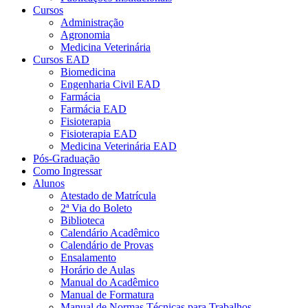
Cursos
Administração
Agronomia
Medicina Veterinária
Cursos EAD
Biomedicina
Engenharia Civil EAD
Farmácia
Farmácia EAD
Fisioterapia
Fisioterapia EAD
Medicina Veterinária EAD
Pós-Graduação
Como Ingressar
Alunos
Atestado de Matrícula
2ª Via do Boleto
Biblioteca
Calendário Acadêmico
Calendário de Provas
Ensalamento
Horário de Aulas
Manual do Acadêmico
Manual de Formatura
Manual de Normas Técnicas para Trabalhos